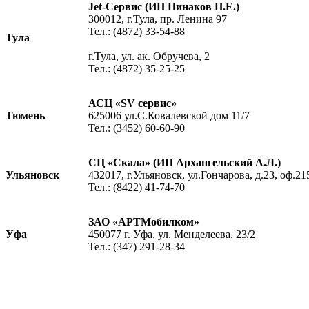
Jet-Сервис (ИП Пинаков П.Е.)
300012, г.Тула, пр. Ленина 97
Тел.: (4872) 33-54-88
Тула
г.Тула, ул. ак. Обручева, 2
Тел.: (4872) 35-25-25
АСЦ «SV сервис»
Тюмень
625006 ул.С.Ковалевской дом 11/7
Тел.: (3452) 60-60-90
СЦ «Скала» (ИП Архангельский А.Л.)
Ульяновск
432017, г.Ульяновск, ул.Гончарова, д.23, оф.21
Тел.: (8422) 41-74-70
ЗАО «АРТМобилком»
Уфа
450077 г. Уфа, ул. Менделеева, 23/2
Тел.: (347) 291-28-34